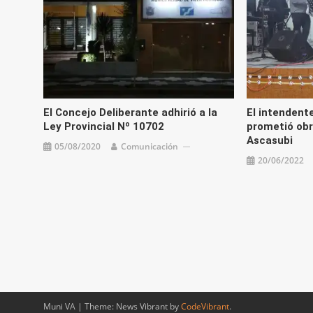
El Concejo Deliberante adhirió a la
El intendent
Ley Provincial Nº 10702
prometió obr
Ascasubi
05/08/2020
Comunicación
20/06/2022
Muni VA
|
Theme: News Vibrant by
CodeVibrant
.