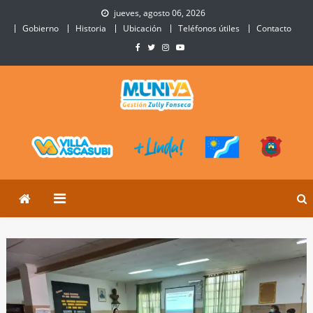
Skip
jueves, agosto 06, 2026
to
Gobierno
Historia
Ubicación
Teléfonos útiles
Contacto
content
Municipalidad de Villa
Sitio Oficial de Villa Ascasubi
Ascasubi