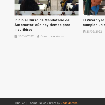
Inició el Curso de Mandatario del
El Vivero y l
Automotor: aún hay tiempo para
cumplen un 
inscribirse
28/06/2022
10/06/2022
Comunicación
Muni VA
|
Theme: News Vibrant by
CodeVibrant
.