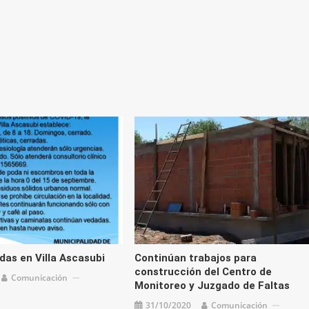
flecha
arriba/
para
aument
o
disminu
el
volume
as en Villa Ascasubi
Continúan trabajos para
construcción del Centro de
Comunicación
Monitoreo y Juzgado de Faltas
31/10/2020
Comunicación