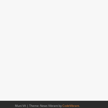
Muni VA
|
Theme: News Vibrant by
CodeVibrant
.