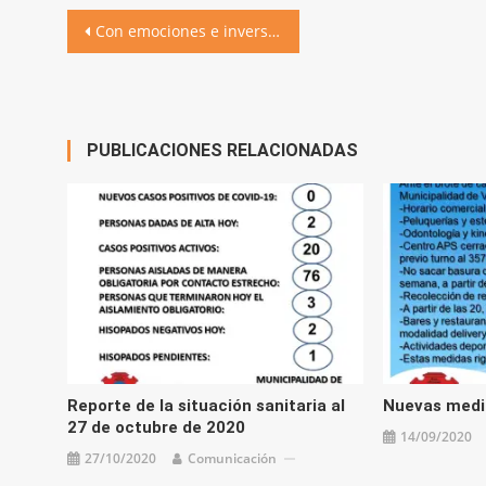
Navegación
Con emociones e inversiones, el IPEM 37 celebró el 50° aniversario
de
entradas
PUBLICACIONES RELACIONADAS
Reporte de la situación sanitaria al
Nuevas medid
27 de octubre de 2020
14/09/2020
27/10/2020
Comunicación