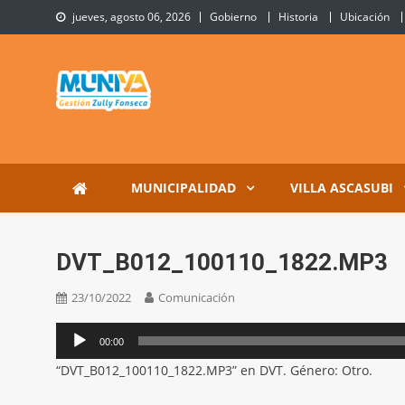
Skip
jueves, agosto 06, 2026
Gobierno
Historia
Ubicación
to
content
Municipalidad de Villa 
Sitio Oficial de Villa Ascasubi
MUNICIPALIDAD
VILLA ASCASUBI
DVT_B012_100110_1822.MP3
23/10/2022
Comunicación
Reproductor
00:00
de
“DVT_B012_100110_1822.MP3” en DVT. Género: Otro.
audio