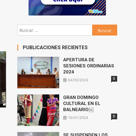
abajo
Buscar:
ar
ir
PUBLICACIONES RECIENTES
n.
APERTURA DE
SESIONES ORDINARIAS
2024
0
04/03/2024
GRAN DOMINGO
CULTURAL EN EL
BALNEARIO￼
0
16/01/2024
SE SUSPENDEN LOS