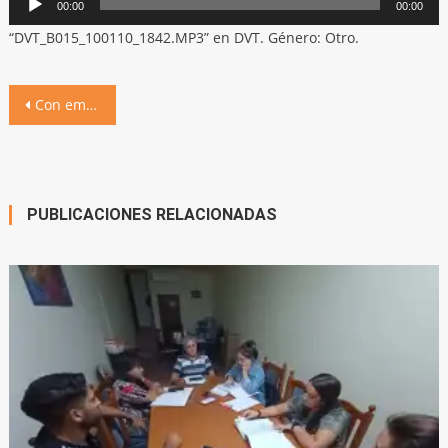
00:00
00:00
de
“DVT_B015_100110_1842.MP3” en DVT. Género: Otro.
audio
Navegación
Con emociones e inversiones, el IPEM 37 celebró el 50° aniversario
de
entradas
PUBLICACIONES RELACIONADAS