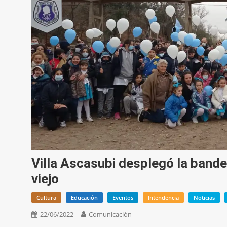
Villa Ascasubi desplegó la bande
viejo
Cultura
Educación
Eventos
Intendencia
Noticias
22/06/2022
Comunicación