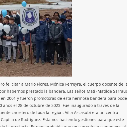
ro felicitar a Mario Flores, Mónica Ferreyra, el cuerpo docente de l
por habernos prestado la bandera. Las seños Mati (Matilde Sarrau
ra en 2001 y fueron promotoras de esta hermosa bandera para pode
00 años el 28 de octubre de 2023. Fue inaugurado a través de la
ente carretero de toda la región. Villa Ascasubi era un centro
 Capilla de Rodríguez. Estamos haciendo gestiones para que este
 de la provincia. Es muy probable que muy pronto arranquemos el