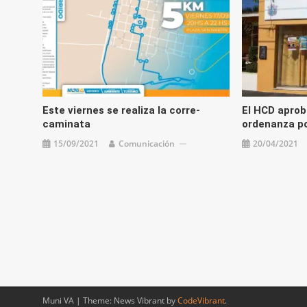
Este viernes se realiza la corre-
El HCD aprob
caminata
ordenanza p
15/09/2021
Comunicación
20/04/2021
Muni VA
|
Theme: News Vibrant by
CodeVibrant
.