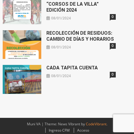
“CORSOS DE LA VILLA”
EDICIÓN 2024
0
08/01/2024
RECOLECCIÓN DE RESIDUOS:
CAMBIO DE DÍAS Y HORARIOS
0
08/01/2024
CADA TAPITA CUENTA
0
08/01/2024
Muni VA
|
Theme: News Vibrant by
CodeVibrant
.
Ingreso CFM
Acceso