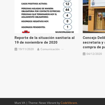
Reporte de la situación sanitaria al
Concejo Deli
19 de noviembre de 2020
secretaria y
compra de p
19/11/2020
Comunicación
04/12/2020
Muni VA
|
Theme: News Vibrant by
CodeVibrant
.