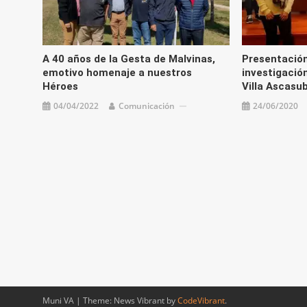
A 40 años de la Gesta de Malvinas,
Presentación
emotivo homenaje a nuestros
investigación
Héroes
Villa Ascasub
04/04/2022
Comunicación
24/06/2020
Muni VA
|
Theme: News Vibrant by
CodeVibrant
.