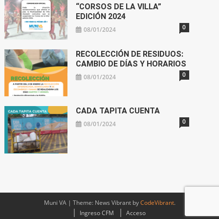
“CORSOS DE LA VILLA”
EDICIÓN 2024
0
08/01/2024
RECOLECCIÓN DE RESIDUOS:
CAMBIO DE DÍAS Y HORARIOS
0
08/01/2024
CADA TAPITA CUENTA
0
08/01/2024
Muni VA
|
Theme: News Vibrant by
CodeVibrant
.
Ingreso CFM
Acceso