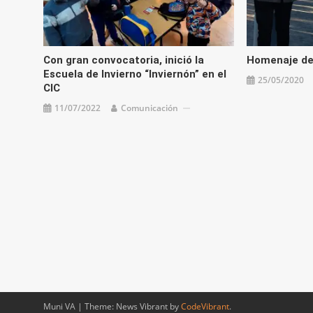
Con gran convocatoria, inició la
Homenaje de
Escuela de Invierno “Inviernón” en el
25/05/2020
CIC
11/07/2022
Comunicación
Muni VA
|
Theme: News Vibrant by
CodeVibrant
.