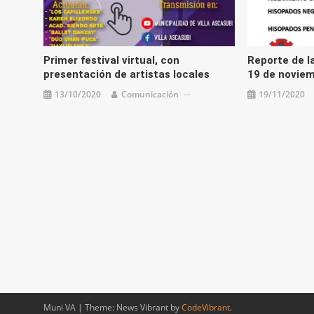
Primer festival virtual, con
Reporte de la
presentación de artistas locales
19 de novie
13/10/2020
Comunicación
19/11/2020
Muni VA
|
Theme: News Vibrant by
CodeVibrant
.