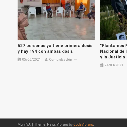
527 personas ya tiene primera dosis
“Plantamos M
y hay 194 con ambas dosis
Nacional de 
y la Justicia
05/05/2021
Comunicación
24/03/2021
Muni VA
|
Theme: News Vibrant by
CodeVibrant
.