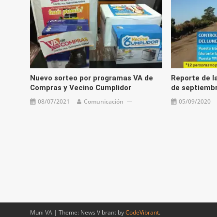
Nuevo sorteo por programas VA de
Reporte de la
Compras y Vecino Cumplidor
de septiemb
08/07/2021
Comunicación
05/09/2020
Muni VA
|
Theme: News Vibrant by
CodeVibrant
.