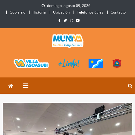
Skip
domingo, agosto 09, 2026
to
Gobierno
Historia
Ubicación
Teléfonos útiles
Contacto
content
Municipalidad de Villa
Sitio Oficial de Villa Ascasubi
Ascasubi