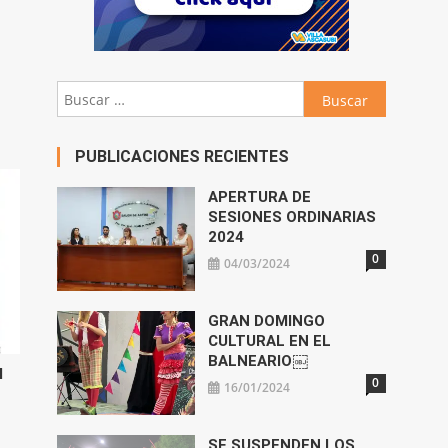
abajo
Buscar:
ar
ir
PUBLICACIONES RECIENTES
n.
APERTURA DE
SESIONES ORDINARIAS
2024
0
04/03/2024
GRAN DOMINGO
CULTURAL EN EL
BALNEARIO￼
l
0
16/01/2024
SE SUSPENDEN LOS