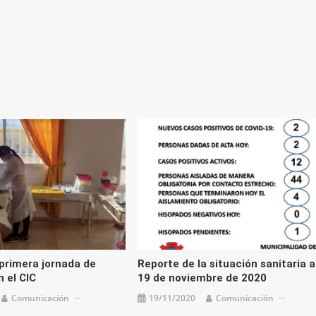
flecha
arriba/
para
aument
o
disminu
el
volume
 primera jornada de
Reporte de la situación sanitaria a
 el CIC
19 de noviembre de 2020
Comunicación
19/11/2020
Comunicación