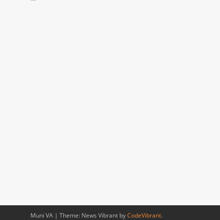
Muni VA
|
Theme: News Vibrant by
CodeVibrant
.