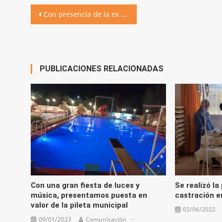
Navegación
Con presencia de la ex presa política Olga García, se desarrolló el acto por el Día de la Memoria
de
entradas
PUBLICACIONES RELACIONADAS
Con una gran fiesta de luces y
Se realizó la
música, presentamos puesta en
castración en
valor de la pileta municipal
03/06/2022
09/01/2023
Comunicación