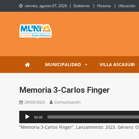
Skip
viernes, agosto 07, 2026
Gobierno
Historia
Ubicación
to
content
Municipalidad de Villa 
Sitio Oficial de Villa Ascasubi
MUNICIPALIDAD
VILLA ASCASUBI
Memoria 3-Carlos Finger
29/03/2023
Comunicación
Reproductor
00:00
de
“Memoria 3-Carlos Finger”. Lanzamiento: 2023. Género: O
audio