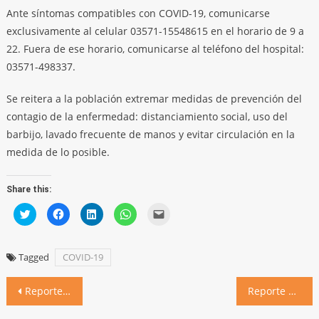
Ante síntomas compatibles con COVID-19, comunicarse
exclusivamente al celular 03571-15548615 en el horario de 9 a
22. Fuera de ese horario, comunicarse al teléfono del hospital:
03571-498337.
Se reitera a la población extremar medidas de prevención del
contagio de la enfermedad: distanciamiento social, uso del
barbijo, lavado frecuente de manos y evitar circulación en la
medida de lo posible.
Share this:
Click
Click
Click
Click
Click
to
to
to
to
to
share
share
share
share
email
on
on
on
on
a
Twitter
Facebook
LinkedIn
WhatsApp
link
(Opens
(Opens
(Opens
(Opens
to
Tagged
COVID-19
in
in
in
in
a
new
new
new
new
friend
window)
window)
window)
window)
(Opens
Navegación
in
Reporte de la situación sanitaria al 18 de septiembre de 2020
Reporte de la situación sanitaria al 20 de septiembre de 2020
new
window)
de