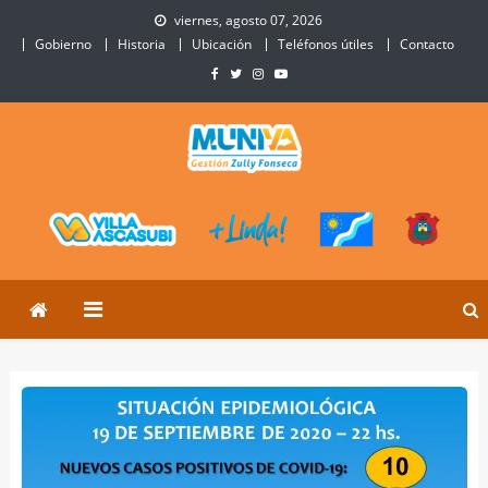
Skip
viernes, agosto 07, 2026
to
Gobierno
Historia
Ubicación
Teléfonos útiles
Contacto
content
Municipalidad de Villa
Sitio Oficial de Villa Ascasubi
Ascasubi