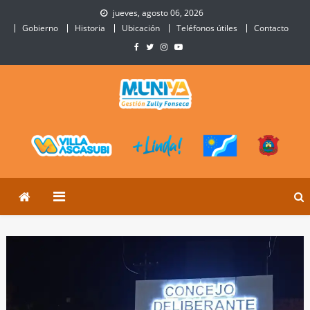
Skip
jueves, agosto 06, 2026
to
Gobierno
Historia
Ubicación
Teléfonos útiles
Contacto
content
Municipalidad de Villa
Sitio Oficial de Villa Ascasubi
Ascasubi