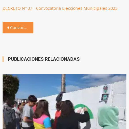
DECRETO Nº 37 - Convocatoria Elecciones Municipales 2023
Navegación
Convocatoria a elecciones municipales para el domingo 25 de junio
de
entradas
PUBLICACIONES RELACIONADAS