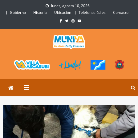
Skip
lunes, agosto 10, 2026
to
Gobierno
Historia
Ubicación
Teléfonos útiles
Contacto
content
Municipalidad de Villa
Sitio Oficial de Villa Ascasubi
Ascasubi