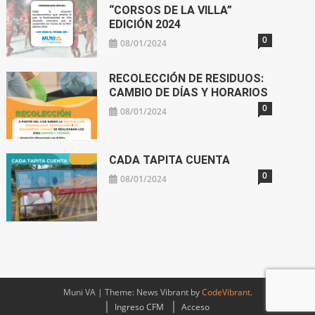
“CORSOS DE LA VILLA”
EDICIÓN 2024
0
08/01/2024
RECOLECCIÓN DE RESIDUOS:
CAMBIO DE DÍAS Y HORARIOS
0
08/01/2024
CADA TAPITA CUENTA
0
08/01/2024
Muni VA
|
Theme: News Vibrant by
CodeVibrant
.
Ingreso CFM
Acceso