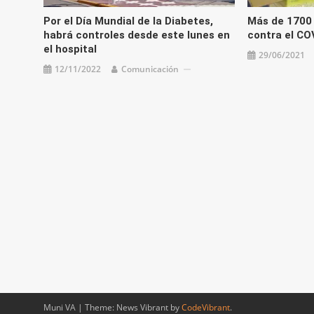
Por el Día Mundial de la Diabetes,
Más de 1700
habrá controles desde este lunes en
contra el CO
el hospital
29/06/2021
12/11/2022
Comunicación
Muni VA
|
Theme: News Vibrant by
CodeVibrant
.