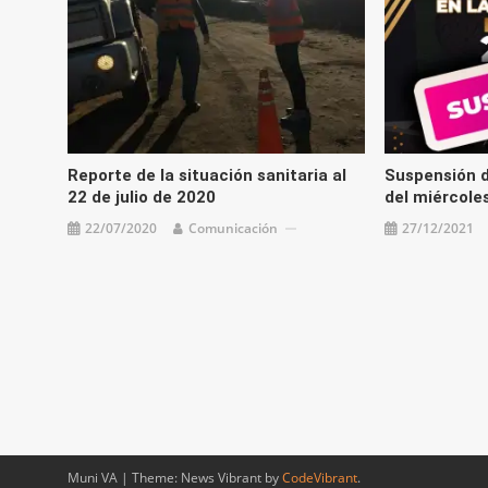
Reporte de la situación sanitaria al
Suspensión d
22 de julio de 2020
del miércole
22/07/2020
Comunicación
27/12/2021
Muni VA
|
Theme: News Vibrant by
CodeVibrant
.