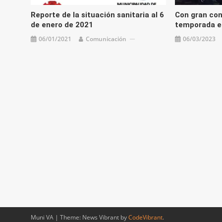
Reporte de la situación sanitaria al 6
Con gran con
de enero de 2021
temporada en
06/01/2021
Comunicación
06/03/2023
Muni VA
|
Theme: News Vibrant by
CodeVibrant
.