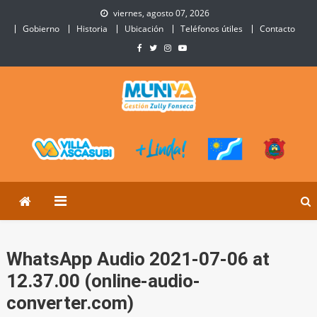
Skip
viernes, agosto 07, 2026
to
Gobierno
Historia
Ubicación
Teléfonos útiles
Contacto
content
Municipalidad de Villa
Sitio Oficial de Villa Ascasubi
Ascasubi
WhatsApp Audio 2021-07-06 at
12.37.00 (online-audio-
converter.com)