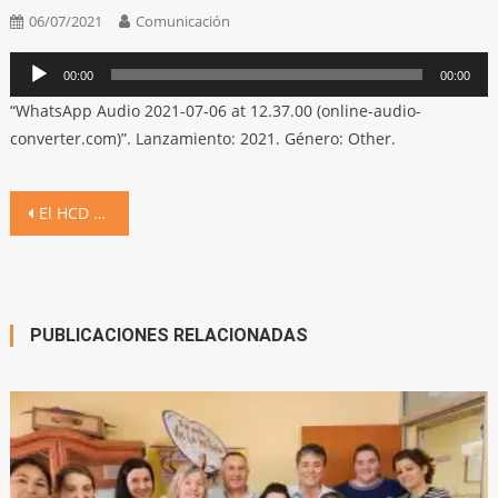
06/07/2021
Comunicación
Reproductor
00:00
00:00
de
“WhatsApp Audio 2021-07-06 at 12.37.00 (online-audio-
audio
converter.com)”. Lanzamiento: 2021. Género: Other.
Navegación
El HCD aprobó el balance 2020 y una donación de terreno para calle
de
entradas
PUBLICACIONES RELACIONADAS