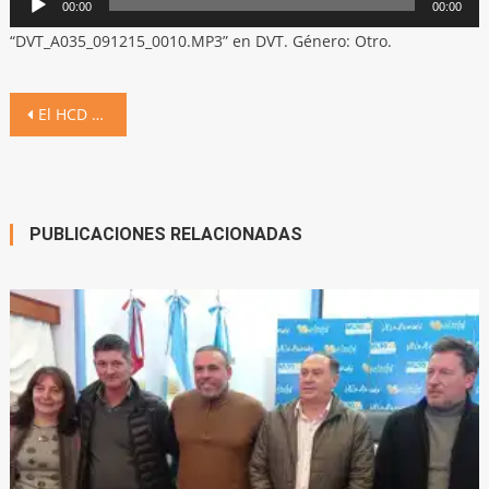
00:00
00:00
de
“DVT_A035_091215_0010.MP3” en DVT. Género: Otro.
audio
Navegación
El HCD aprobó siete ordenanzas
de
entradas
PUBLICACIONES RELACIONADAS