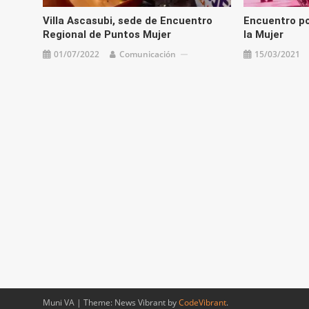
Villa Ascasubi, sede de Encuentro
Encuentro por
Regional de Puntos Mujer
la Mujer
01/07/2022
Comunicación
15/03/2021
Muni VA
|
Theme: News Vibrant by
CodeVibrant
.