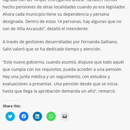
hecho pensiones de otras localidades cuando yo era legislador.
Ahora cada municipio tiene su dependencia y persona
designada. Dentro de estas 14 personas, hay algunas que no
son de Villa Ascasubi”, detalló el intendente.
A través de gestiones desarrolladas por Fernanda Galliano,
Salvi valoró que se ha dedicado tiempo y atención.
“Este nuevo gobierno, cuando asumió, dispuso que todo aquél
que cumpla con los requisitos, pueda acceder a una pensión.
Hay una junta médica y un seguimiento, con estudios y
evaluaciones a presentar. Una pensión desde que se inicia
hasta que llega la aprobación demanda un año”, remarcó.
Share this:
Click
Click
Click
Click
Click
to
to
to
to
to
share
share
share
share
email
on
on
on
on
a
Twitter
Facebook
LinkedIn
WhatsApp
link