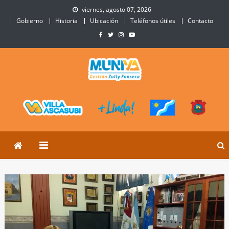
Skip
viernes, agosto 07, 2026
to
Gobierno
Historia
Ubicación
Teléfonos útiles
Contacto
content
Municipalidad de Villa
Sitio Oficial de Villa Ascasubi
Ascasubi