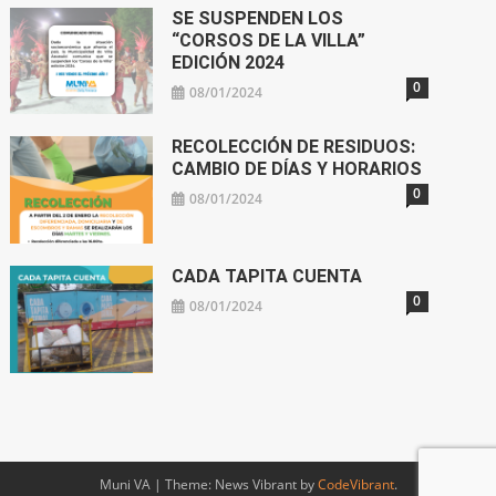
SE SUSPENDEN LOS
“CORSOS DE LA VILLA”
EDICIÓN 2024
0
08/01/2024
RECOLECCIÓN DE RESIDUOS:
CAMBIO DE DÍAS Y HORARIOS
0
08/01/2024
CADA TAPITA CUENTA
0
08/01/2024
Muni VA
|
Theme: News Vibrant by
CodeVibrant
.