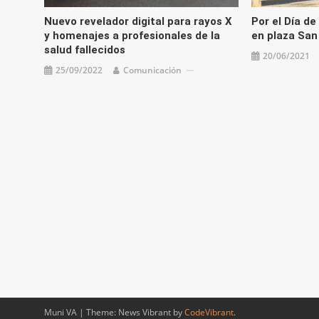
Nuevo revelador digital para rayos X
Por el Día d
y homenajes a profesionales de la
en plaza San
salud fallecidos
20/06/2021
25/09/2022
Comunicación
Muni VA
|
Theme: News Vibrant by
CodeVibrant
.