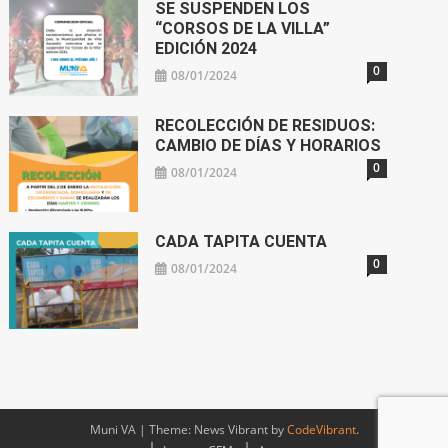
SE SUSPENDEN LOS
“CORSOS DE LA VILLA”
EDICIÓN 2024
0
08/01/2024
RECOLECCIÓN DE RESIDUOS:
CAMBIO DE DÍAS Y HORARIOS
0
08/01/2024
CADA TAPITA CUENTA
0
08/01/2024
Muni VA
|
Theme: News Vibrant by
CodeVibrant
.