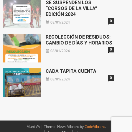
SE SUSPENDEN LOS
“CORSOS DE LA VILLA”
EDICIÓN 2024
0
08/01/2024
RECOLECCIÓN DE RESIDUOS:
CAMBIO DE DÍAS Y HORARIOS
0
08/01/2024
CADA TAPITA CUENTA
0
08/01/2024
Muni VA
|
Theme: News Vibrant by
CodeVibrant
.