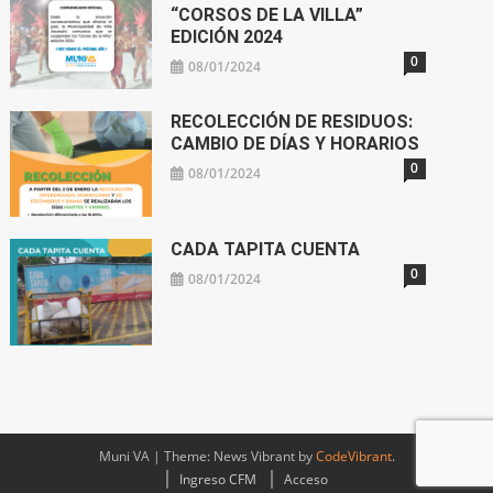
“CORSOS DE LA VILLA”
EDICIÓN 2024
0
08/01/2024
RECOLECCIÓN DE RESIDUOS:
CAMBIO DE DÍAS Y HORARIOS
0
08/01/2024
CADA TAPITA CUENTA
0
08/01/2024
Muni VA
|
Theme: News Vibrant by
CodeVibrant
.
Ingreso CFM
Acceso