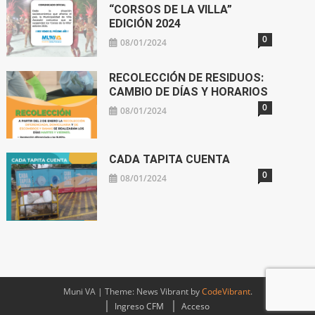
“CORSOS DE LA VILLA”
EDICIÓN 2024
0
08/01/2024
RECOLECCIÓN DE RESIDUOS:
CAMBIO DE DÍAS Y HORARIOS
0
08/01/2024
CADA TAPITA CUENTA
0
08/01/2024
Muni VA
|
Theme: News Vibrant by
CodeVibrant
.
Ingreso CFM
Acceso