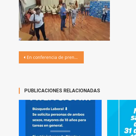
Navegación
En conferencia de prensa, presentamos los Corsos de la Villa 2023
de
entradas
PUBLICACIONES RELACIONADAS