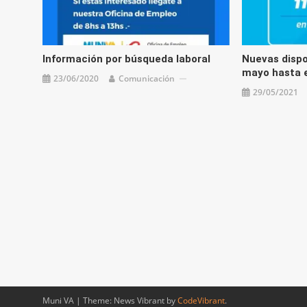
Información por búsqueda laboral
Nuevas dispo
mayo hasta e
23/06/2020
Comunicación
29/05/2021
Muni VA
|
Theme: News Vibrant by
CodeVibrant
.