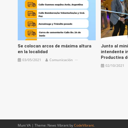
Se colocan arcos de máxima altura
Junto al mini
en la localidad
intendente i
Productiva d
03/05/2021
Comunicación
02/10/2021
Muni VA
|
Theme: News Vibrant by
CodeVibrant
.