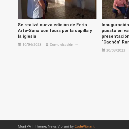
Se realizó nueva edición de Feria
Inauguración
Arte-Sana con tours por la capilla y
puesta en va
la iglesia
presentación
“Cachón” Ra
10/04/2023
Comunicación
30/03/2023
Muni VA
|
Theme: News Vibrant by
CodeVibrant
.