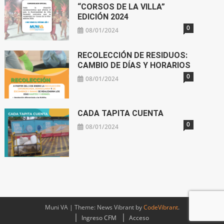
“CORSOS DE LA VILLA”
EDICIÓN 2024
0
08/01/2024
RECOLECCIÓN DE RESIDUOS:
CAMBIO DE DÍAS Y HORARIOS
0
08/01/2024
CADA TAPITA CUENTA
0
08/01/2024
Muni VA
|
Theme: News Vibrant by
CodeVibrant
.
Ingreso CFM
Acceso