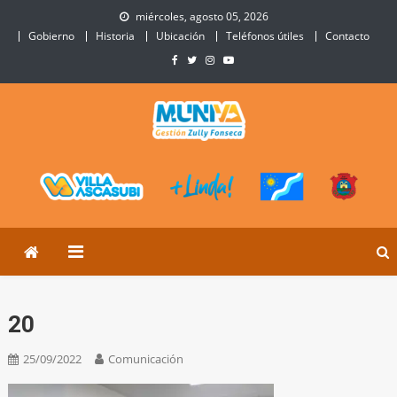
Skip
miércoles, agosto 05, 2026
to
Gobierno
Historia
Ubicación
Teléfonos útiles
Contacto
content
Municipalidad de Villa
Sitio Oficial de Villa Ascasubi
Ascasubi
20
25/09/2022
Comunicación