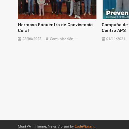
Hermoso Encuentro de Convivencia
Campaña de 
Coral
Centro APS
28/08/2023
Comunicación
01/11/2021
Muni VA
|
Theme: News Vibrant by
CodeVibrant
.