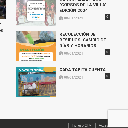
“CORSOS DE LA VILLA”
EDICIÓN 2024
0
08/01/2024
”
es
RECOLECCIÓN DE
RESIDUOS: CAMBIO DE
DÍAS Y HORARIOS
0
08/01/2024
CADA TAPITA CUENTA
0
08/01/2024
Ingreso CFM
Acceso