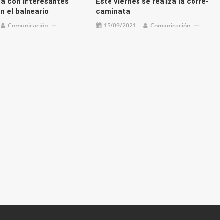
a con interesantes
Este viernes se realiza la corre-
n el balneario
caminata
Comunicación
15/09/2021
Comunicación