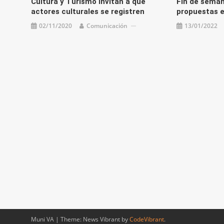
Cultura y Turismo invitan a que
Fin de seman
actores culturales se registren
propuestas e
02/11/2020
Comunicación
13/01/2022
Muni VA
|
Theme: News Vibrant by
CodeVibrant
.