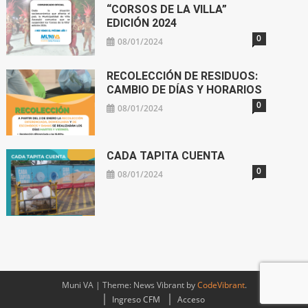
“CORSOS DE LA VILLA”
EDICIÓN 2024
0
08/01/2024
RECOLECCIÓN DE RESIDUOS:
CAMBIO DE DÍAS Y HORARIOS
0
08/01/2024
CADA TAPITA CUENTA
0
08/01/2024
Muni VA
|
Theme: News Vibrant by
CodeVibrant
.
Ingreso CFM
Acceso