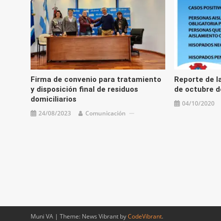
Firma de convenio para tratamiento
Reporte de la
y disposición final de residuos
de octubre d
domiciliarios
04/10/2020
24/08/2023
Comunicación
Muni VA
|
Theme: News Vibrant by
CodeVibrant
.