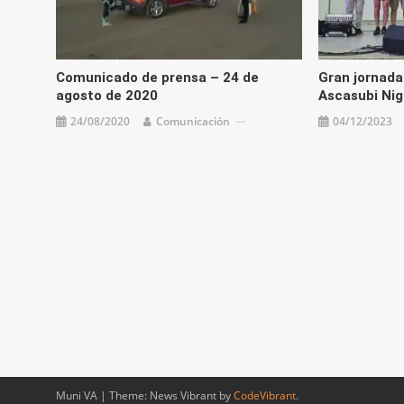
Comunicado de prensa – 24 de
Gran jornada 
agosto de 2020
Ascasubi Ni
24/08/2020
Comunicación
04/12/2023
Muni VA
|
Theme: News Vibrant by
CodeVibrant
.