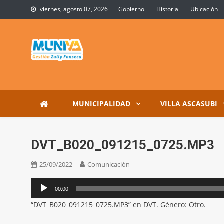
Skip
viernes, agosto 07, 2026
Gobierno
Historia
Ubicación
to
content
Municipalidad de Villa 
Sitio Oficial de Villa Ascasubi
MUNICIPALIDAD
VILLA ASCASUBI
DVT_B020_091215_0725.MP3
25/09/2022
Comunicación
Reproductor
00:00
de
“DVT_B020_091215_0725.MP3” en DVT. Género: Otro.
audio