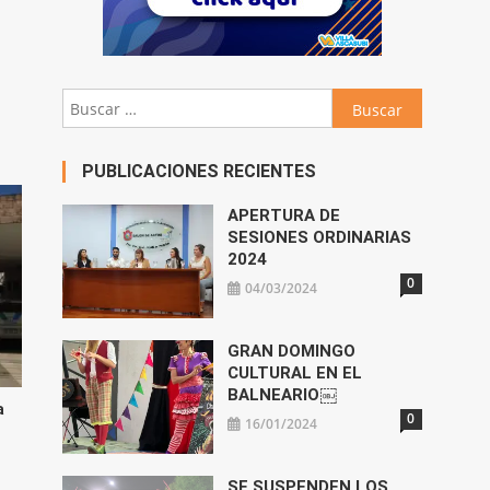
abajo
Buscar:
ar
ir
PUBLICACIONES RECIENTES
n.
APERTURA DE
SESIONES ORDINARIAS
2024
0
04/03/2024
GRAN DOMINGO
CULTURAL EN EL
BALNEARIO￼
a
0
16/01/2024
SE SUSPENDEN LOS