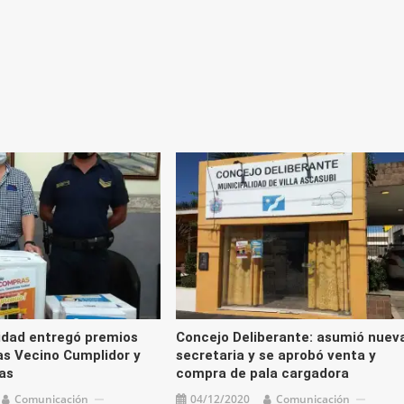
flecha
arriba/
para
aument
o
disminu
el
volume
idad entregó premios
Concejo Deliberante: asumió nuev
s Vecino Cumplidor y
secretaria y se aprobó venta y
as
compra de pala cargadora
Comunicación
04/12/2020
Comunicación