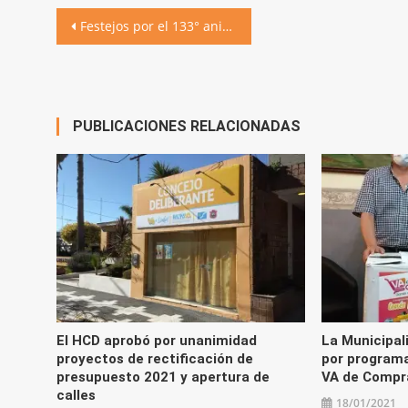
Navegación
Festejos por el 133° aniversario: descubrimiento de placas e Himno Nacional en la plaza
de
entradas
PUBLICACIONES RELACIONADAS
El HCD aprobó por unanimidad
La Municipal
proyectos de rectificación de
por programa
presupuesto 2021 y apertura de
VA de Compr
calles
18/01/2021