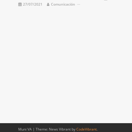
27/07/2021
Comunicación
Muni VA
|
Theme: News Vibrant by
CodeVibrant
.