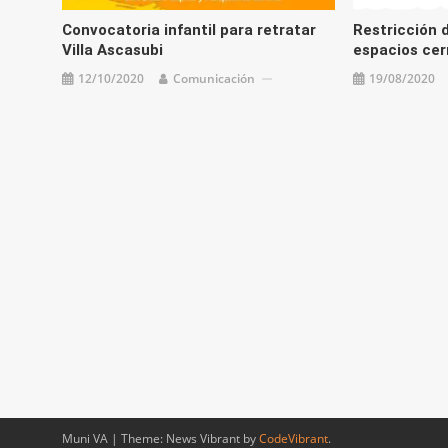
Convocatoria infantil para retratar
Restricción d
Villa Ascasubi
espacios cer
12/10/2020
Comunicación
19/08/2020
Muni VA
|
Theme: News Vibrant by
CodeVibrant
.