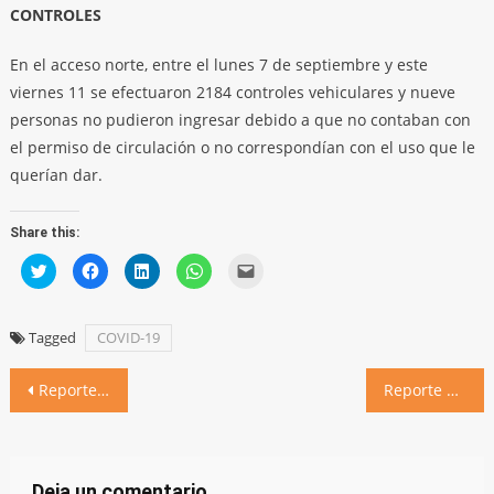
CONTROLES
En el acceso norte, entre el lunes 7 de septiembre y este
viernes 11 se efectuaron 2184 controles vehiculares y nueve
personas no pudieron ingresar debido a que no contaban con
el permiso de circulación o no correspondían con el uso que le
querían dar.
Share this:
Click
Click
Click
Click
Click
to
to
to
to
to
share
share
share
share
email
on
on
on
on
a
Twitter
Facebook
LinkedIn
WhatsApp
link
(Opens
(Opens
(Opens
(Opens
to
Tagged
COVID-19
in
in
in
in
a
new
new
new
new
friend
window)
window)
window)
window)
(Opens
Navegación
in
Reporte de la situación sanitaria al 11 de septiembre de 2020
Reporte de la situación sanitaria al 12 de septiembre de 2020 (actualización)
new
window)
de
entradas
Deja un comentario