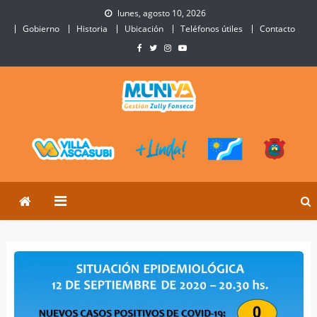
Skip
lunes, agosto 10, 2026
to
Gobierno
Historia
Ubicación
Teléfonos útiles
Contacto
content
Municipalidad de Villa
Sitio Oficial de Villa Ascasubi
Ascasubi