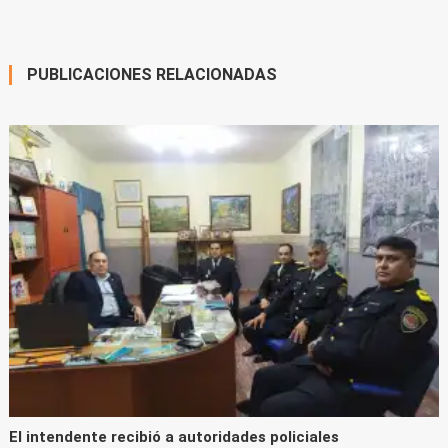
de
new
window)
entradas
PUBLICACIONES RELACIONADAS
El intendente recibió a autoridades policiales