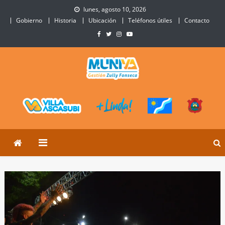
Skip
lunes, agosto 10, 2026
to
Gobierno
Historia
Ubicación
Teléfonos útiles
Contacto
content
Municipalidad de Villa
Sitio Oficial de Villa Ascasubi
Ascasubi