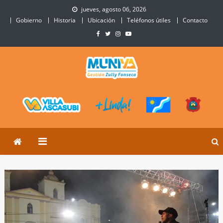
Skip
jueves, agosto 06, 2026
to
Gobierno
Historia
Ubicación
Teléfonos útiles
Contacto
content
Municipalidad de Villa
Sitio Oficial de Villa Ascasubi
Ascasubi