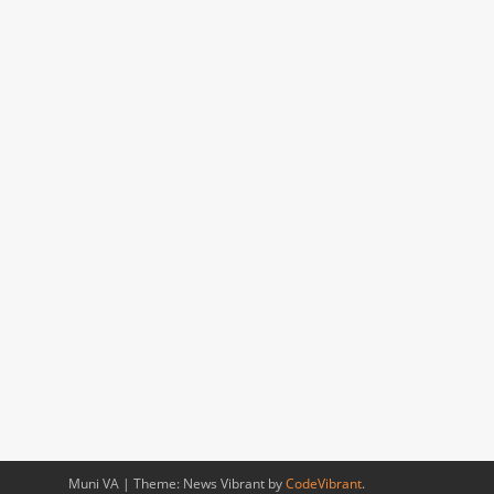
Muni VA
|
Theme: News Vibrant by
CodeVibrant
.